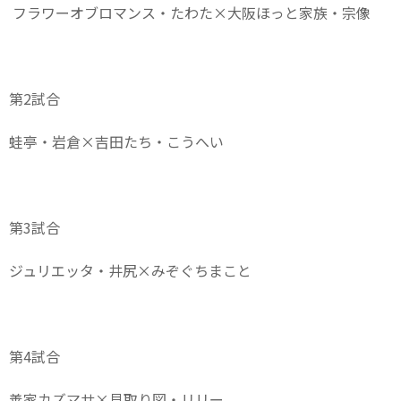
フラワーオブロマンス・たわた×大阪ほっと家族・宗像
第2試合
蛙亭・岩倉×吉田たち・こうへい
第3試合
ジュリエッタ・井尻×みぞぐちまこと
第4試合
善家カズマサ×見取り図・リリー