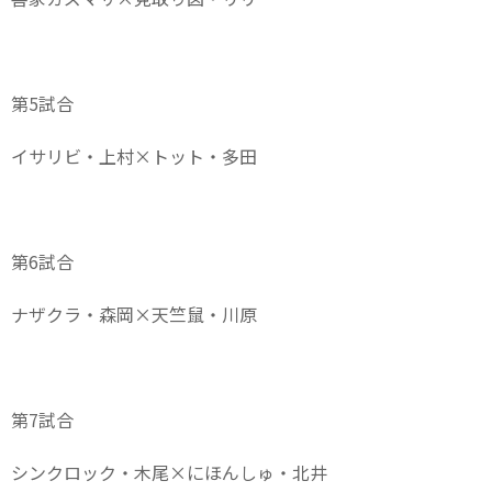
第5試合
イサリビ・上村×トット・多田
第6試合
ナザクラ・森岡×天竺鼠・川原
第7試合
シンクロック・木尾×にほんしゅ・北井