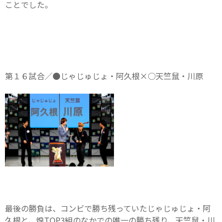
ことでした。
第１６試合／●じゃじゅじょ・阿久根×○天竺鼠・川原
最後の勝負は、コンビで勝ち残っていたじゃじゅじょ・阿
久根と、煌TOP3組のなかでの唯一の勝ち残り、天竺鼠・川