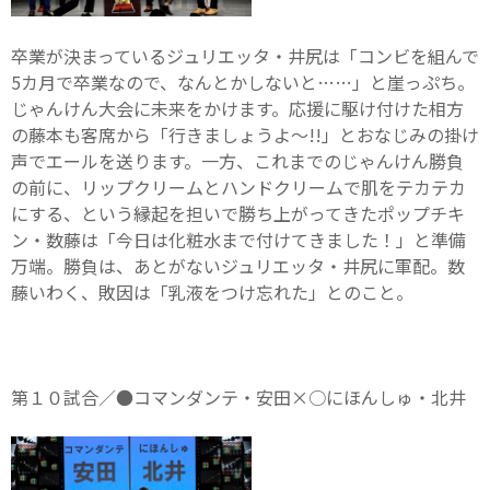
卒業が決まっているジュリエッタ・井尻は「コンビを組んで
5カ月で卒業なので、なんとかしないと……」と崖っぷち。
じゃんけん大会に未来をかけます。応援に駆け付けた相方
の藤本も客席から「行きましょうよ～!!」とおなじみの掛け
声でエールを送ります。一方、これまでのじゃんけん勝負
の前に、リップクリームとハンドクリームで肌をテカテカ
にする、という縁起を担いで勝ち上がってきたポップチキ
ン・数藤は「今日は化粧水まで付けてきました！」と準備
万端。勝負は、あとがないジュリエッタ・井尻に軍配。数
藤いわく、敗因は「乳液をつけ忘れた」とのこと。
第１０試合／●コマンダンテ・安田×○にほんしゅ・北井