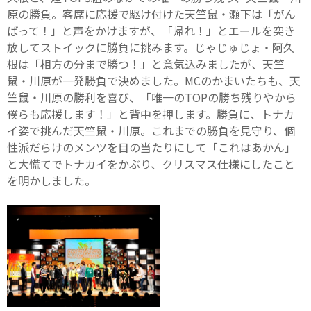
原の勝負。客席に応援で駆け付けた天竺鼠・瀬下は「がん
ばって！」と声をかけますが、「帰れ！」とエールを突き
放してストイックに勝負に挑みます。じゃじゅじょ・阿久
根は「相方の分まで勝つ！」と意気込みましたが、天竺
鼠・川原が一発勝負で決めました。MCのかまいたちも、天
竺鼠・川原の勝利を喜び、「唯一のTOPの勝ち残りやから
僕らも応援します！」と背中を押します。勝負に、トナカ
イ姿で挑んだ天竺鼠・川原。これまでの勝負を見守り、個
性派だらけのメンツを目の当たりにして「これはあかん」
と大慌てでトナカイをかぶり、クリスマス仕様にしたこと
を明かしました。