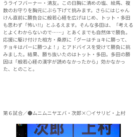
うライフバーナー・清友。この日胸に清めの塩、絵馬、複
数のお守りを胸元にぶら下げて挑みます。さらにはじゃん
けん直前に勝負台に般若心経を広げはじめ、トット・多田
も思わず「怖い!!」とふるえます。そんな多田は、「考える
とよくわからないので……」とあくまでも自然体で勝負。
応援に駆け付けた相方・桑原に「グーはチョキに勝って、
チョキはパーに勝つよ！」とアドバイスを受けて勝負に挑
みました。結果、勝ち抜いたのはトット・多田。多田の勝
因は「般若心経の漢字が読めなかったから」効かなかっ
た、とのこと。
第６試合／●ムニムニヤエバ・次郎×○イサリビ・上村