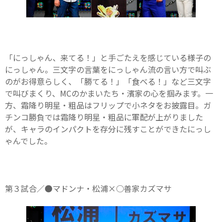
「にっしゃん、来てる！」と手ごたえを感じている様子の
にっしゃん。三文字の言葉をにっしゃん流の言い方で叫ぶ
のがお得意らしく、「勝てる！」「食べる！」など三文字
で叫びまくり、MCのかまいたち・濱家の心を掴みます。一
方、霜降り明星・粗品はフリップで小ネタをお披露目。ガ
チンコ勝負では霜降り明星・粗品に軍配が上がりました
が、キャラのインパクトを存分に残すことができたにっし
ゃんでした。
第３試合／●マドンナ・松浦×○善家カズマサ