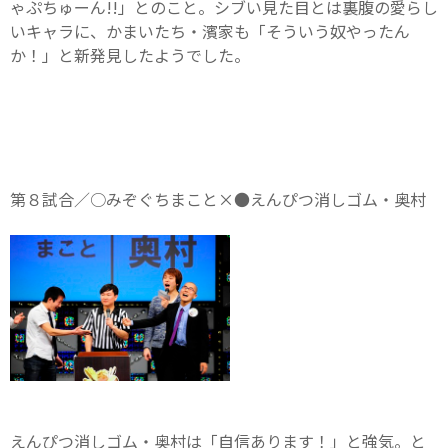
ゃぷちゅーん!!」とのこと。シブい見た目とは裏腹の愛らし
いキャラに、かまいたち・濱家も「そういう奴やったん
か！」と新発見したようでした。
第８試合／○みぞぐちまこと×●えんぴつ消しゴム・奥村
えんぴつ消しゴム・奥村は「自信あります！」と強気。と