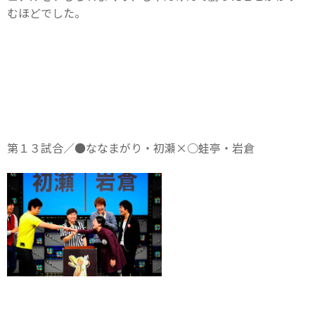
むほどでした。
第１３試合／●ななまがり・初瀬×○蛙亭・岩倉