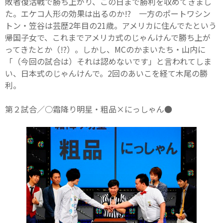
敗者復活戦で勝ち上がり、この日まで勝利を収めてきまし
た。エケコ人形の効果は出るのか!? 一方のポートワシン
トン・笠谷は芸歴2年目の21歳。アメリカに住んでたという
帰国子女で、これまでアメリカ式のじゃんけんで勝ち上が
ってきたとか（!?）。しかし、MCのかまいたち・山内に
「（今回の試合は）それは認めないです」と言われてしま
い、日本式のじゃんけんで。2回のあいこを経て木尾の勝
利。
第２試合／○霜降り明星・粗品×にっしゃん●