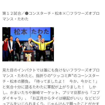
第１２試合／●コンスターチ・松本×○フラワーズオブロ
マンス・たわた
見た目のインパクトでは誰にも負けないフラワーズオブロ
マンス・たわたと、指折りの“ツッコミ声”のコーンスター
チ・松本の勝負。「待ってましたよ！ 今か、今かと！」
と気合十分に語るたわたに軍配が上がりました！ しか
し、かまいたちや藤崎マーケット、プリマ旦那から「コブ
ダイキャラ」、「お正月からタイは縁起がいい」などビジ
ュアルをいじられまくり、じゃんけんで勝ったことがかす