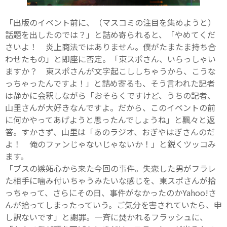
「出版のイベント前に、（マスコミの注目を集めようと）
話題を出したのでは？」と詰め寄られると、「やめてくだ
さいよ！ 炎上商法ではありません。僕がたまたま持ち合
わせたもの」と即座に否定。「東スポさん、いらっしゃい
ますか？ 東スポさんが文字起こししちゃうから、こうな
っちゃったんですよ！」と詰め寄るも、そう言われた記者
は静かに会釈しながら「おそらくですけど、うちの記者、
山里さんが大好きなんですよ。だから、このイベントの前
に何かやってあげようと思ったんでしょうね」と飄々と返
答。すかさず、山里は「あのラジオ、おぎやはぎさんのだ
よ！ 俺のファンじゃないじゃないか！」と鋭くツッコみ
ます。
「ブスの嫉妬心から来た今回の事件。失恋した男がフラレ
た相手に噛み付いちゃうみたいな感じを、東スポさんが拾
っちゃって、さらにその日、事件がなかったのかYahoo!さ
んが拾ってしまったっていう。ご気分を害されていたら、申
し訳ないです」と謝罪。一斉に焚かれるフラッシュに、