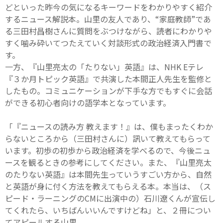
どといった昨今の気になるキーワードをわかりやすく紹介
するニュース解説本。山里の友人であり、“家庭教師”であ
る三田村昌樹さんに質問をぶつけながら、読者にわかりや
すく噛み砕いてつたえていく対談形式の政治経済入門書で
す。
一方、『山里亮太の「たりない」英語』は、NHK Eテレ
『３か月トピック英語』で共演した本間正人先生を監修と
したもの。コミュニケーションが下手な方でもすぐに会話
ができる初心者向けの語学本となっています。
「『ニュースの読み方 教えます！』は、僕もまったくわか
らないところから（三田村さんに）訊いて教えてもらって
います。初歩の初歩から政治経済を学べるので、今後ニュ
ースを観るときの参考にしてください。また、『山里亮太
のたりない英語』は本間先生っていうすごい方から、自然
と英語が身に付く方法を教えてもらえる本。本当は、（ス
ピード・ラーニングのCMに出演中の）石川遼くんが宣伝し
てくれたら、いちばんいいんですけどね」と、２冊につい
てアピールする山里。