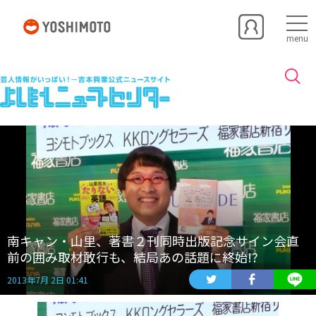
menu
南キャン・山里、著書２刊同時出版記念サイン会直
前の囲み取材敢行も、結局あの話題に終始!?
2013年7月 2日 01:41