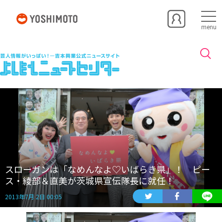
menu
スローガンは「なめんなよ♡いばらき県」！ ピー
ス・綾部＆直美が茨城県宣伝隊長に就任！
2013年7月 2日 00:05