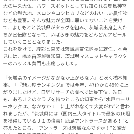
大の牛久大仏、パワースポットとしても知られる鹿島神宮
などの観光地、メロンやコシヒカリなどのおいしい農作物
なども豊富。そんな魅力が全国に届いてないことを受け
て、よしもとと茨城県がタッグを組み、茨城県出身芸人た
ちが宣伝隊となって、いばらきの魅力をどんどんアピール
していくこととなりました。
これを受けて、綾部と直美は茨城県宣伝隊長に就任。本会
見には、橋本昌茨城県知事、茨城県マスコットキャラクタ
ーのハッスル黄門も出席しました。
「茨城県のイメージがなかなか上がらない」と嘆く橋本知
事。「『魅力度ランキング』では今年、47位から46位に上
がりましたけど、日経リサーチの調べでは最下位。先日
も、あるＪ２のクラブを持つところの知事から“水戸ホーリ
ーホックは、なかなかＪ１に上がれなくて大変だね”と言わ
れましたが、“茨城県には（国内三大タイトルで最多の16冠
を獲得しているＪ１の強豪）鹿島アントラーズがある！”と
答えたところ、“アントラーズは茨城なんですか！”と驚か