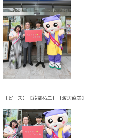
【ピース】【綾部祐二】【渡辺直美】