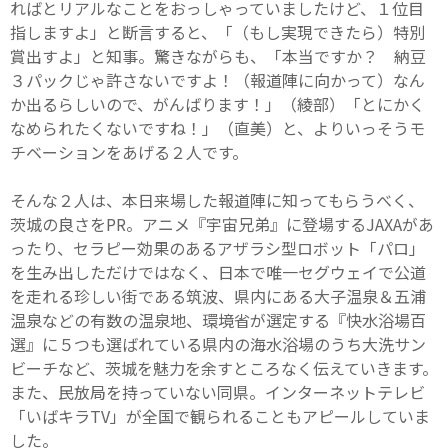
ればとリアルなことをおっしゃっていましたけど、１位目
指しますよ」と断言すると、「（もし実現できたら）特別
賞出すよ」と知事。驚きながらも、「本当ですか？ 納豆
３パックじゃ許さないですよ！（報道陣に向かって）なん
か出るらしいので、がんばります！」（綾部）「とにかく
なめられたくないですね！」（直美）と、よりいっそうモ
チベーションをあげる２人です。
そんな２人は、本日来場した報道陣に知ってもらうべく、
茨城の良さをPR。アニメ『宇宙兄弟』に登場するJAXAがあ
ったり、セラピー効果のあるアザラシ型ロボット「パロ」
を生み出しただけではなく、日本で唯一セグウェイで公道
を走れる珍しい街である筑波、県内にある大子温泉＆五浦
温泉などの有数の温泉地、環境省が選定する『快水浴場百
選』に５つも選ばれている県内の海水浴場のうち大洗サン
ビーチなど、茨城を魅力を余すところなく伝えていきます。
また、民放局を持っていない同県。インターネットテレビ
「いばキラTV」が全国で観られることもアピールしていま
した。