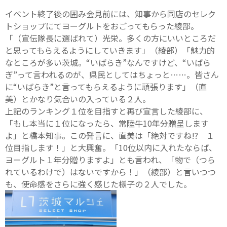
イベント終了後の囲み会見前には、知事から同店のセレク
トショップにてヨーグルトをおごってもらった綾部。
「（宣伝隊長に選ばれて）光栄。多くの方にいいところだ
と思ってもらえるようにしていきます」（綾部）「魅力的
なところが多い茨城。“いばらき”なんですけど、“いばら
ぎ”って言われるのが、県民としてはちょっと……。皆さん
に“いばらき”と言ってもらえるように頑張ります」（直
美）とかなり気合いの入っている２人。
上記のランキング１位を目指すと再び宣言した綾部に、
「もし本当に１位になったら、常陸牛10年分贈呈します
よ」と橋本知事。この発言に、直美は「絶対ですね!? １
位目指します！」と大興奮。「10位以内に入れたならば、
ヨーグルト１年分贈りますよ」とも言われ、「物で（つら
れているわけで）はないですから！」（綾部）と言いつつ
も、使命感をさらに強く感じた様子の２人でした。