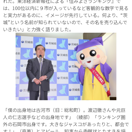
れた。東洋経済新報社による『住みよさランキング』で
は、100位以内に９市が入っているなど客観的な数字で見る
と実力があるのに、イメージが先行している。何より、“茨
城”という名前が知られていないので、その名を売り込んで
いきたい」と力強く語りました。
「僕の出身地は古河市（旧：総和町）。渡辺徹さんや元巨
人の仁志選手などの出身地です」（綾部）「ランキング圏
外の石岡市出身です。大きなジャスコがあったりと、都会で
す！」（直美）とアピール。知事から委嘱状とたすきを授