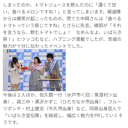
しまったのか、トマトジュースを飲んだのに「濃くて甘
い。食べるメロンですね！」と言ってしまいます。報道陣
からは爆笑が起こったものの、慌てた中岡さんは「食べる
トマトっていう感じですね」とさらに失言。綾部が「それ
を言うなら、飲むトマトでしょ！ なめんなよ、いばらき
県！」とツッコむなど、ハプニング満載でしたが、茨城の
魅力が十分に伝わったイベントでした。
今後は２人ほか、佐久間一行（水戸市＜旧：常澄村＞出
身）、森三中・黒沢かずこ（ひたちなか市出身）、フルー
ツポンチ・村上健志（牛久市出身）など、同県出身芸人で
「いばらき宣伝隊」を結成し、幅広く魅力をPRしていくそ
うです。