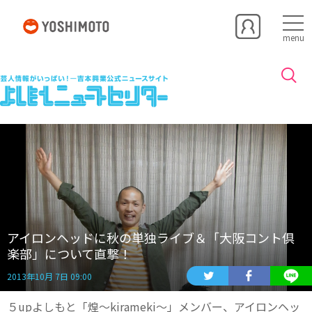
menu
アイロンヘッドに秋の単独ライブ＆「大阪コント倶
楽部」について直撃！
2013年10月 7日 09:00
５upよしもと「煌～kirameki～」メンバー、アイロンヘッ