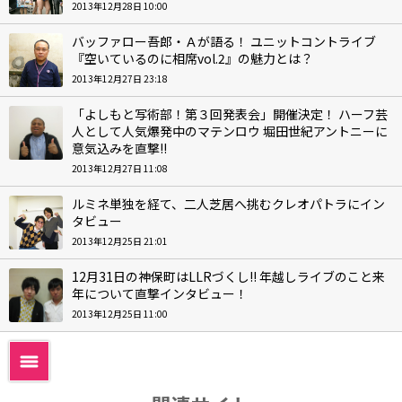
2013年12月28日 10:00
バッファロー吾郎・Ａが語る！ ユニットコントライブ
『空いているのに相席vol.2』の魅力とは？
2013年12月27日 23:18
「よしもと写術部！第３回発表会」開催決定！ ハーフ芸
人として人気爆発中のマテンロウ 堀田世紀アントニーに
意気込みを直撃!!
2013年12月27日 11:08
ルミネ単独を経て、二人芝居へ挑むクレオパトラにイン
タビュー
2013年12月25日 21:01
12月31日の神保町はLLRづくし!! 年越しライブのこと来
年について直撃インタビュー！
2013年12月25日 11:00