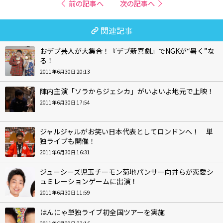
前の記事へ
次の記事へ
関連記事
おデブ芸人が大集合！『デブ新喜劇』でNGKが“暑く”な
る！
2011年6月30日 20:13
陣内主演「ソラからジェシカ」がいよいよ地元で上映！
2011年6月30日 17:54
ジャルジャルがお笑い日本代表としてロンドンへ！ 単
独ライブも開催！
2011年6月30日 16:31
ジューシーズ児玉チーモン菊地パンサー向井らが恋愛シ
ュミレーションゲームに出演！
2011年6月30日 11:59
はんにゃ単独ライブ初全国ツアーを実施