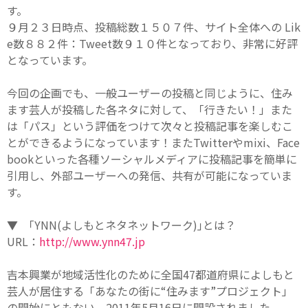
す。
９月２３日時点、投稿総数１５０７件、サイト全体への Lik
e数８８２件：Tweet数９１０件となっており、非常に好評
となっています。
今回の企画でも、一般ユーザーの投稿と同じように、住み
ます芸人が投稿した各ネタに対して、「行きたい！」また
は「パス」という評価をつけて次々と投稿記事を楽しむこ
とができるようになっています！またTwitterやmixi、Face
bookといった各種ソーシャルメディアに投稿記事を簡単に
引用し、外部ユーザーへの発信、共有が可能になっていま
す。
▼ ｢YNN(よしもとネタネットワーク)｣とは？
URL：
http://www.ynn47.jp
吉本興業が地域活性化のために全国47都道府県によしもと
芸人が居住する「あなたの街に“住みます”プロジェクト」
の開始にともない、2011年5月16日に開設されました。