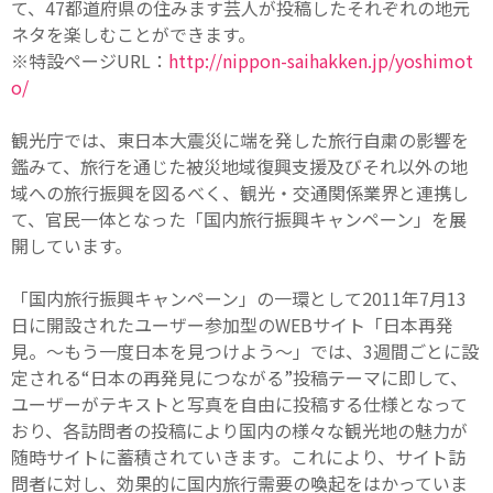
て、47都道府県の住みます芸人が投稿したそれぞれの地元
ネタを楽しむことができます。
※特設ページURL：
http://nippon-saihakken.jp/yoshimot
o/
観光庁では、東日本大震災に端を発した旅行自粛の影響を
鑑みて、旅行を通じた被災地域復興支援及びそれ以外の地
域への旅行振興を図るべく、観光・交通関係業界と連携し
て、官民一体となった「国内旅行振興キャンペーン」を展
開しています。
「国内旅行振興キャンペーン」の一環として2011年7月13
日に開設されたユーザー参加型のWEBサイト「日本再発
見。～もう一度日本を見つけよう～」では、3週間ごとに設
定される“日本の再発見につながる”投稿テーマに即して、
ユーザーがテキストと写真を自由に投稿する仕様となって
おり、各訪問者の投稿により国内の様々な観光地の魅力が
随時サイトに蓄積されていきます。これにより、サイト訪
問者に対し、効果的に国内旅行需要の喚起をはかっていま