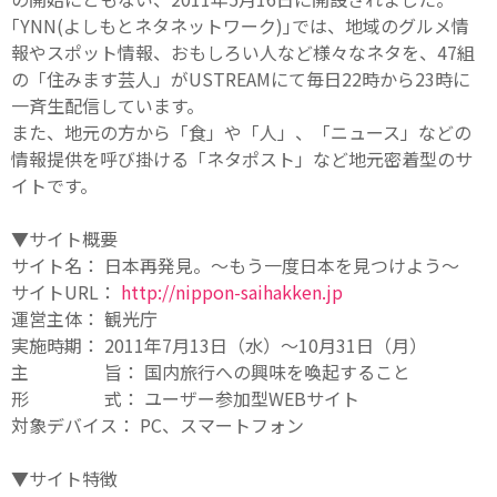
｢YNN(よしもとネタネットワーク)｣では、地域のグルメ情
報やスポット情報、おもしろい人など様々なネタを、47組
の「住みます芸人」がUSTREAMにて毎日22時から23時に
一斉生配信しています。
また、地元の方から「食」や「人」、「ニュース」などの
情報提供を呼び掛ける「ネタポスト」など地元密着型のサ
イトです。
▼サイト概要
サイト名： 日本再発見。～もう一度日本を見つけよう～
サイトURL：
http://nippon-saihakken.jp
運営主体： 観光庁
実施時期： 2011年7月13日（水）～10月31日（月）
主 旨： 国内旅行への興味を喚起すること
形 式： ユーザー参加型WEBサイト
対象デバイス： PC、スマートフォン
▼サイト特徴