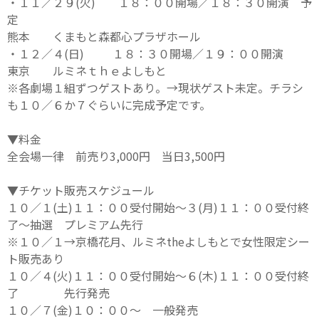
・１１／２９(火) １８：００開場／１８：３０開演 予
定
熊本 くまもと森都心プラザホール
・１２／４(日) １８：３０開場／１９：００開演
東京 ルミネｔｈｅよしもと
※各劇場１組ずつゲストあり。→現状ゲスト未定。チラシ
も１０／６か７ぐらいに完成予定です。
▼料金
全会場一律 前売り3,000円 当日3,500円
▼チケット販売スケジュール
１０／１(土)１１：００受付開始～３(月)１１：００受付終
了～抽選 プレミアム先行
※１０／１→京橋花月、ルミネtheよしもとで女性限定シー
ト販売あり
１０／４(火)１１：００受付開始～６(木)１１：００受付終
了 先行発売
１０／７(金)１０：００～ 一般発売