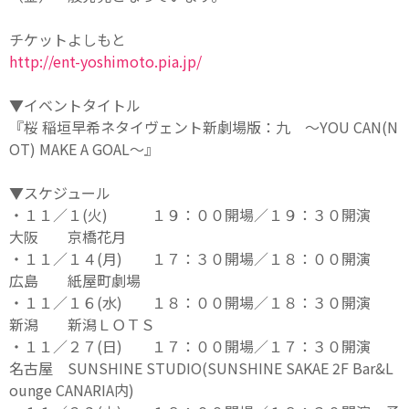
チケットよしもと
http://ent-yoshimoto.pia.jp/
▼イベントタイトル
『桜 稲垣早希ネタイヴェント新劇場版：九 ～YOU CAN(N
OT) MAKE A GOAL～』
▼スケジュール
・１１／１(火) １９：００開場／１９：３０開演
大阪 京橋花月
・１１／１４(月) １７：３０開場／１８：００開演
広島 紙屋町劇場
・１１／１６(水) １８：００開場／１８：３０開演
新潟 新潟ＬＯＴＳ
・１１／２７(日) １７：００開場／１７：３０開演
名古屋 SUNSHINE STUDIO(SUNSHINE SAKAE 2F Bar&L
ounge CANARIA内)