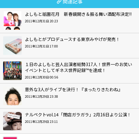
関連記事
よしもと祇園花月 新春鏡開き＆振る舞い酒配布決定!!
2011年12月31日 20:23
よしもとがプロデュースする東京みやげが発売！
2011年12月31日 17:00
１日のよしもと芸人出演者総勢317人！世界一のお笑い
イベントとしてギネス世界記録™を達成！
2011年12月30日 00:56
意外な3人がライブを決行！『まったりきたわね』
2011年12月29日 23:38
ナルペクトvol.14「閉店ガラガラ」2月16日より公演！
2011年12月29日 23:11