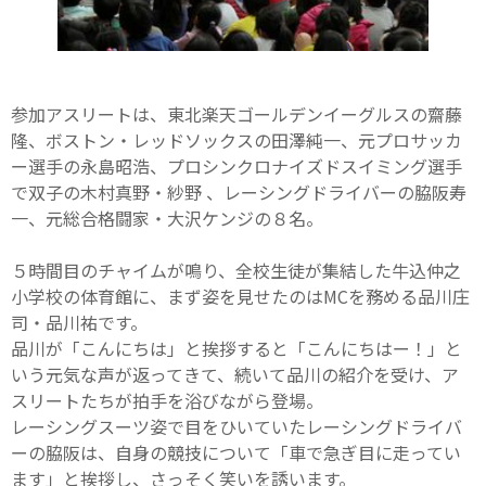
参加アスリートは、東北楽天ゴールデンイーグルスの齋藤
隆、ボストン・レッドソックスの田澤純一、元プロサッカ
ー選手の永島昭浩、プロシンクロナイズドスイミング選手
で双子の木村真野・紗野 、レーシングドライバーの脇阪寿
一、元総合格闘家・大沢ケンジの８名。
５時間目のチャイムが鳴り、全校生徒が集結した牛込仲之
小学校の体育館に、まず姿を見せたのはMCを務める品川庄
司・品川祐です。
品川が「こんにちは」と挨拶すると「こんにちはー！」と
いう元気な声が返ってきて、続いて品川の紹介を受け、ア
スリートたちが拍手を浴びながら登場。
レーシングスーツ姿で目をひいていたレーシングドライバ
ーの脇阪は、自身の競技について「車で急ぎ目に走ってい
ます」と挨拶し、さっそく笑いを誘います。