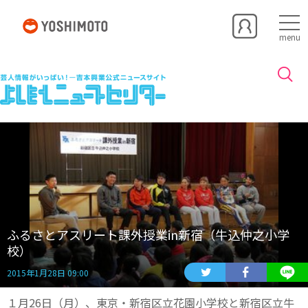
menu
ふるさとアスリート課外授業in新宿（牛込仲之小学
校）
2015年1月28日 09:00
１月26日（月）、東京・新宿区立花園小学校と新宿区立牛