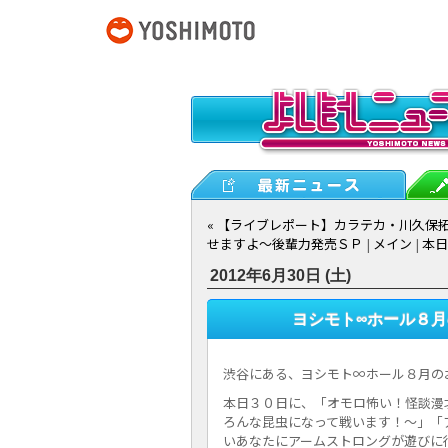
« 【ライブレポート】カラテカ・川久保
せますよ～後輩力発売ＳＰ
|
メイン
|
本日
2012年6月30日 (土)
ヨシモト∞ホール８
渋谷にある、ヨシモト∞ホール８月の
本日３０日に、「オモロ怖い！怪談漫才
ろんな昆虫になって戦います！～」「
いあなたにアームストロングが遊びに