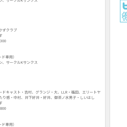
ン、サークルKサンクス
かずクラブ
す
300
コード専用）
ン、サークルKサンクス
ードキャスト・吉村、グランジ・大、LLR・福田、エリートヤ
たり感・中村、井下好井・好井、御茶ノ水男子・しいはし
す
800
コード専用）