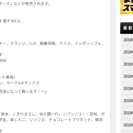
ターズ」などが発売されます。
漫才2012』
最
201
キー、グランジ、LLR、囲碁将棋、ライス、インポッシブル、
201
す
800
201
コード専用）
201
ン、サークルKサンクス
201
昆虫になって戦います！～』
201
201
・坂本、くまだまさし、佐久間一行、ニブンノゴ！・宮地、ポ
学生、楽しんご、シソンヌ、チョコレートプラネット、御茶
201
す