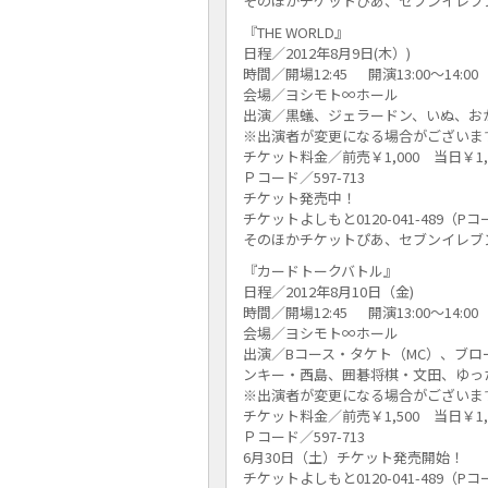
そのほかチケットぴあ、セブンイレブ
『THE WORLD』
日程／2012年8月9日(木）)
時間／開場12:45 開演13:00～14:00
会場／ヨシモト∞ホール
出演／黒蟻、ジェラードン、いぬ、お
※出演者が変更になる場合がございま
チケット料金／前売￥1,000 当日￥1,
Ｐコード／597-713
チケット発売中！
チケットよしもと0120-041-489（P
そのほかチケットぴあ、セブンイレブ
『カードトークバトル』
日程／2012年8月10日（金)
時間／開場12:45 開演13:00～14:00
会場／ヨシモト∞ホール
出演／Bコース・タケト（MC）、ブロ
ンキー・西島、囲碁将棋・文田、ゆっ
※出演者が変更になる場合がございま
チケット料金／前売￥1,500 当日￥1,
Ｐコード／597-713
6月30日（土）チケット発売開始！
チケットよしもと0120-041-489（P