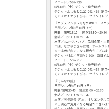
Ｐコード／597-726
6月30日（土）チケット発売開始！
チケットよしもと0120-041-489（P
そのほかチケットぴあ、セブンイレブ
『ハブスタンド～あなたはBコースハブ
日程／2012年8月18日（土)
時間／開場18:15 開演18:30～20:30
会場／ヨシモト∞ホール
出演／Bコース・ハブ、品川庄司・庄
年団、なかやまきんに君、アームスト
※出演者が変更になる場合がございま
チケット料金／前売￥1,800 当日￥2,
Ｐコード／597-717
6月30日（土）チケット発売開始！
チケットよしもと0120-041-489（P
そのほかチケットぴあ、セブンイレブ
『そんなお話』
日程/2012年8月19日（日）
時間/開場20:45 開演21:00～22:30
会場／ヨシモト∞ホール
出演／次長課長･河本、オリエンタル
※出演者が変更になる場合がございま
チケット料金／前売￥1,800 当日￥2,