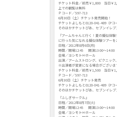
チケット料金／前売￥1,800 当日￥2
上での観覧は無料
Ｐコード／597-713
6月30日（土）チケット発売開始！
チケットよしもと0120-041-489（P
そのほかチケットぴあ、セブンイレブ
『アームちゃんと行く！夏の擬似体験
に行った気になれる擬似体験ツアーを
日程／2012年8月6日(月)
時間／開場12:45 開演13:00～14:00
会場／ヨシモト∞ホール
出演／アームストロング、ピクニック
※出演者が変更になる場合がございま
チケット料金／前売￥1,500 当日￥1,
Ｐコード／597-713
6月30日（土）チケット発売
チケットよしもと0120-041-489（P
そのほかチケットぴあ、セブンイレブ
『ふしぎサークル』
日程／2012年8月7日(火)
時間／開場12:45 開演13:00～14:00
会場／ヨシモト∞ホール