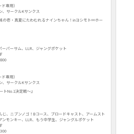
コード専用）
ン、サークルKサンクス
其の壱・真夏にたわむれるナインちゃん！inヨシモト∞ホー
ーパーサム、LLR、ジャングポケット
す
800
コード専用）
ン、サークルKサンクス
ートNo.1決定戦～』
んじ、ニブンノゴ！Bコース、ブロードキャスト、アームスト
アンモンキー、LLR、もう中学生、ジャングルポケット
す
300