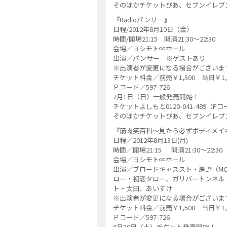
そのほかチケットぴあ、セブンイレブ
『Radioパンサー』
日程/2012年8月10日（金）
時間/開場21:15 開演21:30～22:30
会場／ヨシモト∞ホール
出演／パンサー ※ゲストあり
※出演者が変更になる場合がございま
チケット料金／前売￥1,500 当日￥1,
Ｐコード／597-726
7月1日（日）一般発売開始！
チケットよしもと0120-041-489（P
そのほかチケットぴあ、セブンイレブ
『筋肉笑百科～見たら必ずボディメイ
日程／2012年8月13日(月)
時間／開場21:15 開演21:30～22:30
会場／ヨシモト∞ホール
出演／ブロードキャススト・房野（M
ロー・初恋タロー、ガリバートンネル
ト・太田、あいすけ
※出演者が変更になる場合がございま
チケット料金／前売￥1,500 当日￥1,
Ｐコード／597-726
6月30日（土）チケット発売開始！