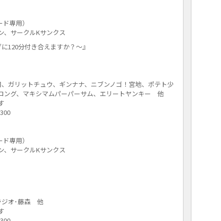
コード専用）
ン、サークルKサンクス
に120分付き合えますか？～』
司、ガリットチュウ、ギンナナ、ニブンノゴ！宮地、ポテト少
ロング、マキシマムパーパーサム、エリートヤンキー 他
す
300
コード専用）
ン、サークルKサンクス
ラジオ･藤森 他
す
300