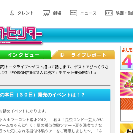
タレント
劇場
ニュース
映画・動
拓司トークライブ～ゲスト招いて話します、ゲストでびっくりさ
より「POISON吉田が5人と漫才」チケット発売開始！ »
月の本日（３０日）発売のイベントは！？
お勧めイベントになります。
＆ホラーコント漫才2012」「戦え！昆虫ランド～芸人がい
アームちゃんと行く！夏の擬似体験ツアー～夏を満喫できな
行った気になれる擬似体験ツアーをご用意しました～」「ふ