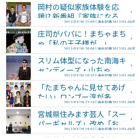
岡村の疑似家族体験を応
援!? 新番組『家族になろ...
2012/03/30 21:09
過去記事2012/01-06月
庄司がパパに！まちゃまち
ゃ「私の王子様が...」
2012/03/30 20:08
過去記事2012/01-06月
スリム体型になった南海キ
ャンディーズ・山ちゃ...
2012/03/30 10:10
過去記事2012/01-06月
「たまちゃんに見せてあげ
たい」ロンブー淳が多...
2012/03/29 22:10
過去記事2012/01-06月
宮城県住みます芸人「スー
パーギャルズ」改め「お...
2012/03/29 19:07
過去記事2012/01-06月