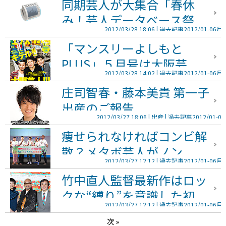
同期芸人が大集合「春休
み！芸人データベース祭...
2012/03/28 18:06
過去記事2012/01-06月
「マンスリーよしもと
PLUS」５月号は大阪芸...
2012/03/28 14:02
過去記事2012/01-06月
庄司智春・藤本美貴 第一子
出産のご報告
2012/03/27 18:06
出産
過去記事2012/01-0
痩せられなければコンビ解
散？メタボ芸人がノン...
2012/03/27 12:12
過去記事2012/01-06月
竹中直人監督最新作はロッ
クな“縛り”を意識した初...
2012/03/27 12:12
過去記事2012/01-06月
次
»