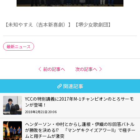
【未知やすえ（吉本新喜劇）】【堺少女歌劇団】
最新ニュース
前の記事へ
次の記事へ
関連記事
YCCの特別講義に2017年M-1チャンピオンのとろサーモ
ンが登場！
2018年2月21日 20:06
ヘンダーソン・中村とからし蓮根・伊織の珍回答バトル
が勝敗を決める!? 「マンゲキクイズアワーII」で極チー
ムと翔チームが激突