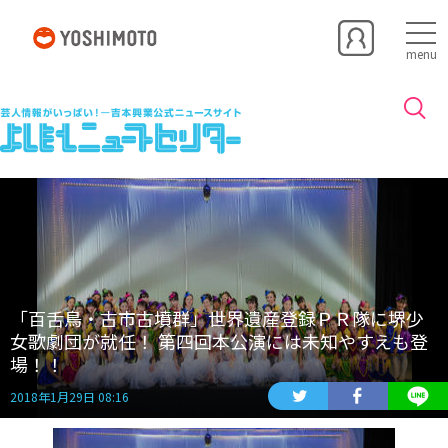
menu
「百舌鳥・古市古墳群」世界遺産登録ＰＲ隊に堺少
女歌劇団が就任！ 第四回本公演には未知やすえも登
場！！
2018年1月29日 08:16