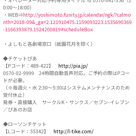
・オペレーター対応予約専用ダイヤル ℡ 0570-041-356（1
0:00～18:00）
・WEB⇒
http://yoshimoto.funity.
jp/calendar/ngk/?calmo
nth=
2018-09&_ga=2.121910475.
1159093223.1535690369
-
1166393879.1524200819#
scheduleBox
・よしもと各劇場窓口（祇園花月を除く）
◆チケットぴあ
【Pコード：489-422】
http://pia.jp/
0570-02-9999 24時間自動音声対応。ご予約の際はPコー
ドが必要。
（※毎週火・水 2:30～5:30はシステムメンテナンスのため
受付休止）
発券・直接購入 サークルK・サンクス／セブン-イレブン
／ぴあのお店
◆ローソンチケット
【Lコード：55342】
http://l-tike.com/