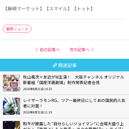
【藤崎マーケット】【スマイル】【トット】
最新ニュース
前の記事へ
次の記事へ
関連記事
秋山竜次×友近がW主演！ 大阪チャンネル オリジナル
新番組「国産洋画劇場」制作発表記者会見
2018年8月31日 16:25
レイザーラモンRG、ツアー最終日にしてあの国民的人気
者に対面！
2018年8月31日 11:19
和牛が披露した"自分らしいジョイマン"に会場大盛り上
がり！『東京よしもと若手 ～ネタの祭典SP～』ライブレ