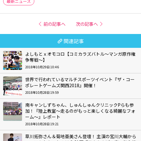
最新ニュース
前の記事へ
次の記事へ
関連記事
よしもとｘオモコロ【コミカラズバトル～マンガ原作権
争奪戦～】
2018年10月29日 10:46
世界で行われているマルチスポーツイベント『ザ・コー
ポレートゲームズ関西2018』開催！
2018年10月28日 19:59
南キャンしずちゃん、しゅんしゅんクリニックPらも参
加！『陸上教室～走るのがもっと楽しくなる綺麗なフォ
ーム～』レポート
2018年10月28日 19:21
草川拓弥さん＆菊地亜美さん登壇！ 主演の宮川大輔から