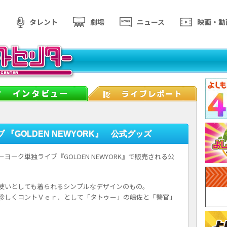
タレント
劇場
ニュース
映画・動
『GOLDEN NEWYORK』 公式グッズ
ヨーク単独ライブ『GOLDEN NEWYORK』で販売される公
使いとしても着られるシンプルなデザインのもの。
珍しくコントＶｅｒ．として「タトゥー」の嶋佐と「警官」