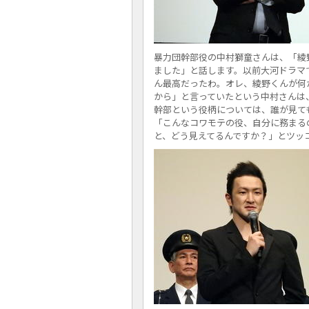
暴力団幹部役の中村獅童さんは、「綾
ました」と話します。以前大河ドラマ
ん最高だったわ。オレ、綾野くんが何
から」と言っていたという中村さんは
幹部という役柄については、誰が見て
「こんなコワモテの役、自分に務まるのか
と、どう見えてるんですか？」とツッ