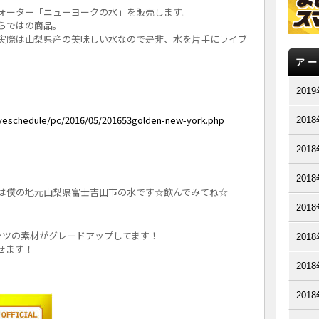
ォーター「
ニューヨークの水」を販売します。
らではの商品。
実際は山梨県産の美味しい水なので是非、水を片手にライブ
ア
201
iveschedule/pc/2016/
05/201653golden-new-york.php
201
201
201
は僕の地元山梨県富士吉田市の水です☆飲んでみてね☆
201
ャツの素材がグレードアップしてます！
201
せます！
201
201