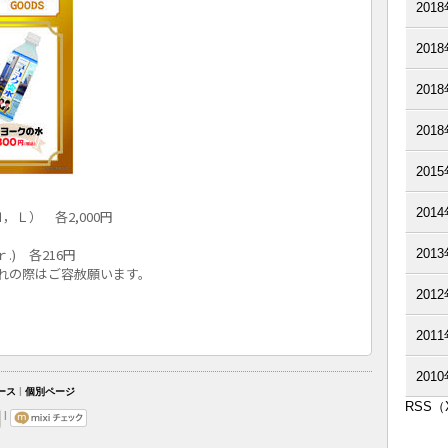
201
201
201
201
201
201
Ｌ） 各2,000円
) 各216円
201
れの際はご容赦願います。
201
201
201
|
ース
個別ページ
RSS
|