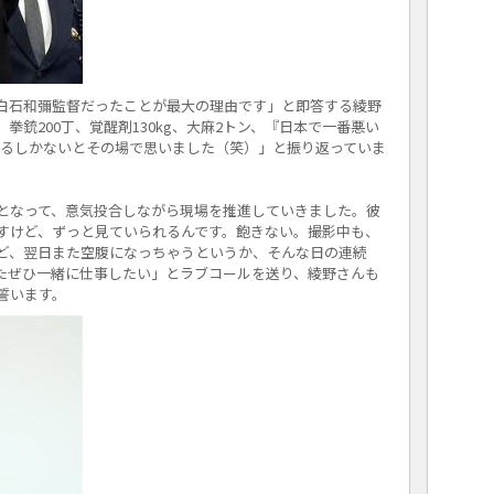
白石和彌監督だったことが最大の理由です」と即答する綾野
拳銃200丁、覚醒剤130kg、大麻2トン、『日本で一番悪い
参加するしかないとその場で思いました（笑）」と振り返っていま
となって、意気投合しながら現場を推進していきました。彼
ですけど、ずっと見ていられるんです。飽きない。撮影中も、
ど、翌日また空腹になっちゃうというか、そんな日の連続
たぜひ一緒に仕事したい」とラブコールを送り、綾野さんも
誓います。