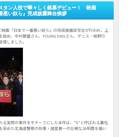
スタン人役で華々しく銀幕デビュー！ 映画
番悪い奴ら』完成披露舞台挨拶
Iにて映画『日本で一番悪い奴ら』の完成披露試写会が行われ、上
始め、中村獅童さん、YOUNG DAISさん、デニス・植野行
登壇しました。
れる実際の事件をモチーフにした本作は、"S"と呼ばれる裏社
を染めた北海道警察の刑事・諸星要一の壮絶な26年間を描い