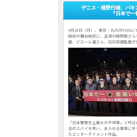
デニス・植野行雄、パキ
『日本で一
4月25日（月）、東京・丸の内TOE
映前の舞台挨拶に、主演の綾野剛さんを
雄、ピエール瀧さん、白石和彌監督が
「日本警察史上最大の不祥事」と呼ば
会のスパイを率い、あらゆる悪事に手
たエンターテイメント作品。